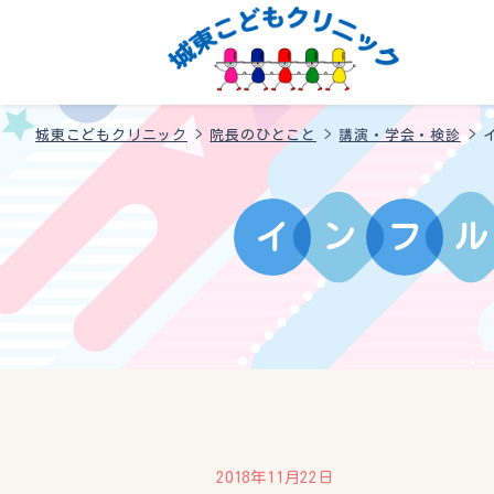
城東こどもクリニック
>
院長のひとこと
>
講演・学会・検診
>
イ
ン
フ
ル
2018年11月22日