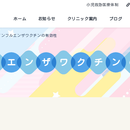
小児救急医療体制
ホーム
お知らせ
クリニック案内
ブログ
インフルエンザワクチンの有効性
エ
ン
ザ
ワ
ク
チ
ン