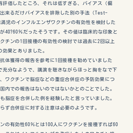
再評価したところ、それは低すぎる、バイアス（偏
出来るだけバイアスを排除した別の手法（Test-
いて6歳未満児のインフルエンザワクチンの有効性を検討した
が40?60％だったそうです。その値は臨床的な印象と
クチンの1回接種の有効性の検討では過去に2回以上
の効果とありました。
抗体獲得の報告を参考に1回接種を勧めていました
で充分なようで、講演を聴きながらほっと胸をなで下
は、ワクチンで脳症などの重症合併症の予防効果につ
の国内での報告はないのではないかとのことでした。
ても脳症を合併した例を経験したと言っていました。
らず合併症に対する注意は必要のようです。
の有効性60％とは100人にワクチンを接種すれば60