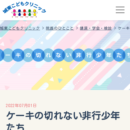
城東こどもクリニック
>
院長のひとこと
>
講演・学会・検診
>
ケーキ
ケ
ー
キ
の
切
れ
な
い
非
行
少
年
た
2022年07月01日
ケーキの切れない非行少年
たち