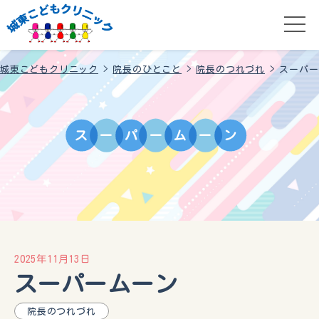
城東こどもクリニック
>
院長のひとこと
>
院長のつれづれ
>
スーパー
ス
ー
パ
ー
ム
ー
ン
2025年11月13日
スーパームーン
院長のつれづれ