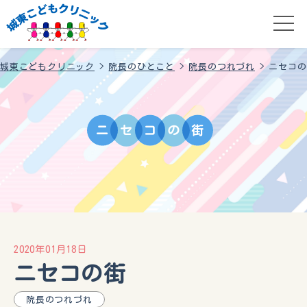
城東こどもクリニック
>
院長のひとこと
>
院長のつれづれ
>
ニセコの
ニ
セ
コ
の
街
2020年01月18日
ニセコの街
院長のつれづれ