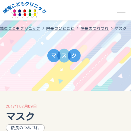
城東こどもクリニック
>
院長のひとこと
>
院長のつれづれ
>
マスク
マ
ス
ク
2017年02月09日
マスク
院長のつれづれ