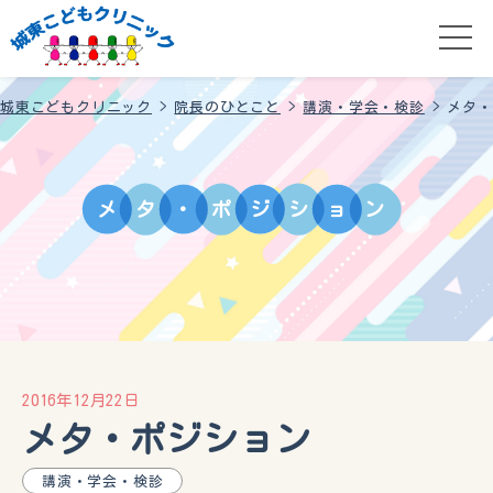
城東こどもクリニック
>
院長のひとこと
>
講演・学会・検診
>
メタ・
メ
タ
・
ポ
ジ
シ
ョ
ン
2016年12月22日
メタ・ポジション
講演・学会・検診