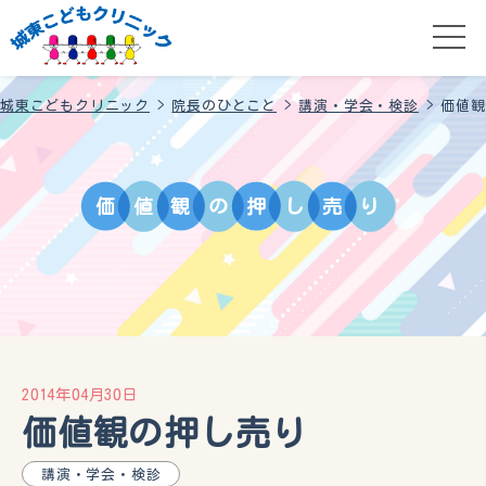
城東こどもクリニック
>
院長のひとこと
>
講演・学会・検診
>
価値観
価
値
観
の
押
し
売
り
2014年04月30日
価値観の押し売り
講演・学会・検診