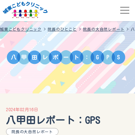
城東こどもクリニック
>
院長のひとこと
>
院長の大自然レポート
>
八
八
甲
田
レ
ポ
ー
ト
：
G
P
S
2024年02月16日
八甲田レポート：GPS
院長の大自然レポート