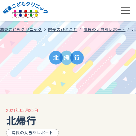
城東こどもクリニック
>
院長のひとこと
>
院長の大自然レポート
>
北
北
帰
行
2021年03月25日
北帰行
院長の大自然レポート