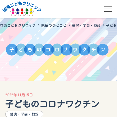
城東こどもクリニック
>
院長のひとこと
>
講演・学会・検診
>
子ども
子
ど
も
の
コ
ロ
ナ
ワ
ク
チ
ン
2022年11月15日
子どものコロナワクチン
講演・学会・検診