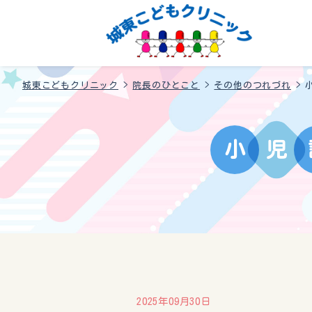
城東こどもクリニック
>
院長のひとこと
>
その他のつれづれ
>
小
児
2025年09月30日