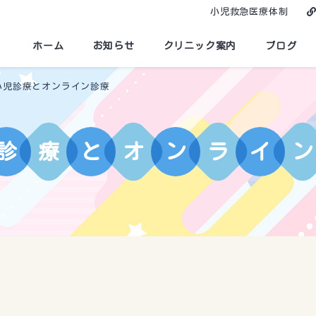
小児救急医療体制
ホーム
お知らせ
クリニック案内
ブログ
小児診療とオンライン診療
診
療
と
オ
ン
ラ
イ
ン