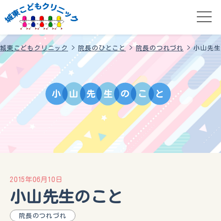
城東こどもクリニック
>
院長のひとこと
>
院長のつれづれ
>
小山先生
小
山
先
生
の
こ
と
2015年06月10日
小山先生のこと
院長のつれづれ