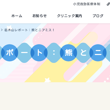
小児救急医療体制
ホーム
お知らせ
クリニック案内
ブログ
>
岩木山レポート：熊とニアミス！
ポ
ー
ト
：
熊
と
ニ