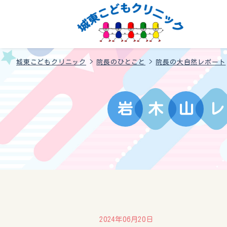
城東こどもクリニック
>
院長のひとこと
>
院長の大自然レポート
岩
木
山
レ
2024年06月20日