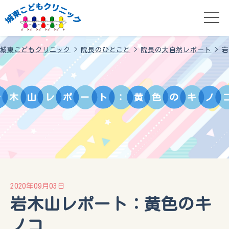
城東こどもクリニック
>
院長のひとこと
>
院長の大自然レポート
>
岩
岩
木
山
レ
ポ
ー
ト
：
黄
色
の
キ
ノ
2020年09月03日
岩木山レポート：黄色のキ
ノコ