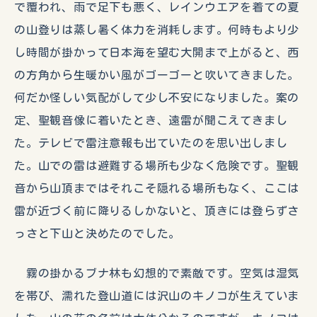
で覆われ、雨で足下も悪く、レインウエアを着ての夏
の山登りは蒸し暑く体力を消耗します。何時もより少
し時間が掛かって日本海を望む大開まで上がると、西
の方角から生暖かい風がゴーゴーと吹いてきました。
何だか怪しい気配がして少し不安になりました。案の
定、聖観音像に着いたとき、遠雷が聞こえてきまし
た。テレビで雷注意報も出ていたのを思い出しまし
た。山での雷は避難する場所も少なく危険です。聖観
音から山頂まではそれこそ隠れる場所もなく、ここは
雷が近づく前に降りるしかないと、頂きには登らずさ
っさと下山と決めたのでした。
霧の掛かるブナ林も幻想的で素敵です。空気は湿気
を帯び、濡れた登山道には沢山のキノコが生えていま