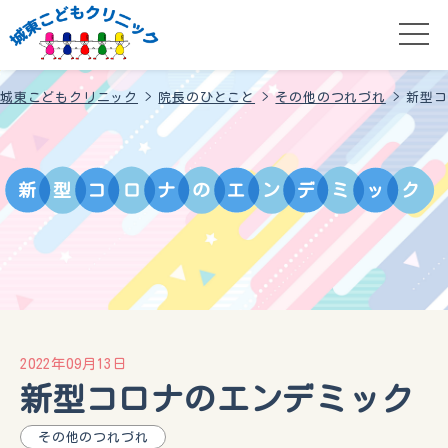
城東こどもクリニック
>
院長のひとこと
>
その他のつれづれ
>
新型コ
新
型
コ
ロ
ナ
の
エ
ン
デ
ミ
ッ
ク
2022年09月13日
新型コロナのエンデミック
その他のつれづれ