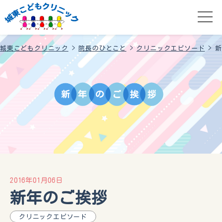
城東こどもクリニック
>
院長のひとこと
>
クリニックエピソード
>
新
新
年
の
ご
挨
拶
2016年01月06日
新年のご挨拶
クリニックエピソード