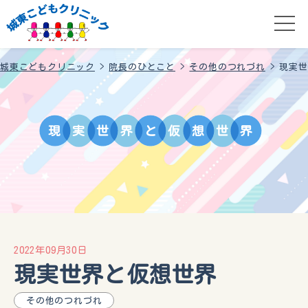
城東こどもクリニック
>
院長のひとこと
>
その他のつれづれ
>
現実世
現
実
世
界
と
仮
想
世
界
2022年09月30日
現実世界と仮想世界
その他のつれづれ