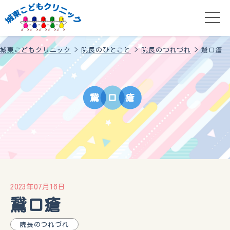
城東こどもクリニック
>
院長のひとこと
>
院長のつれづれ
>
鵞口瘡
鵞
口
瘡
2023年07月16日
鵞口瘡
院長のつれづれ