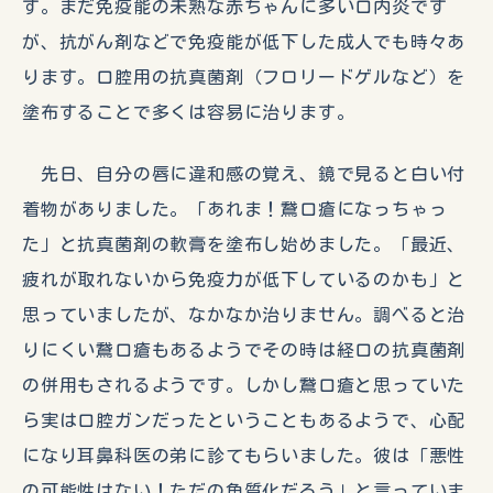
す。まだ免疫能の未熟な赤ちゃんに多い口内炎です
が、抗がん剤などで免疫能が低下した成人でも時々あ
ります。口腔用の抗真菌剤（フロリードゲルなど）を
塗布することで多くは容易に治ります。
先日、自分の唇に違和感の覚え、鏡で見ると白い付
着物がありました。「あれま！鵞口瘡になっちゃっ
た」と抗真菌剤の軟膏を塗布し始めました。「最近、
疲れが取れないから免疫力が低下しているのかも」と
思っていましたが、なかなか治りません。調べると治
りにくい鵞口瘡もあるようでその時は経口の抗真菌剤
の併用もされるようです。しかし鵞口瘡と思っていた
ら実は口腔ガンだったということもあるようで、心配
になり耳鼻科医の弟に診てもらいました。彼は「悪性
の可能性はない！ただの角質化だろう」と言っていま