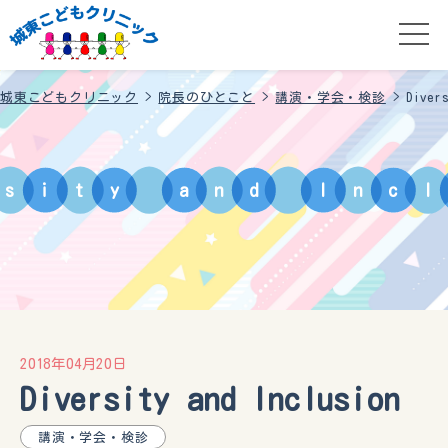
城東こどもクリニック
>
院長のひとこと
>
講演・学会・検診
>
Diver
s
i
t
y
a
n
d
I
n
c
l
2018年04月20日
Diversity and Inclusion
講演・学会・検診