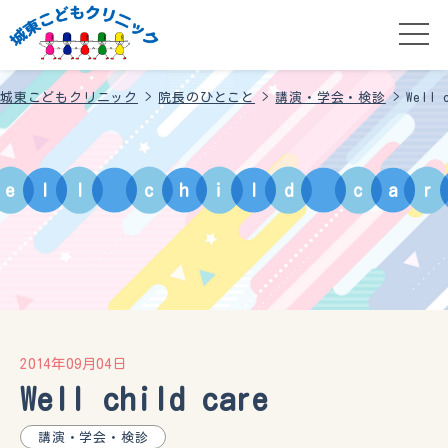
城東こどもクリニック
>
院長のひとこと
>
講演・学会・検診
>
Well 
e
l
l
c
h
i
l
d
c
a
r
2014年09月04日
Well child care
講演・学会・検診