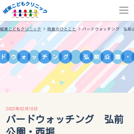
城東こどもクリニック
>
院長のひとこと
>
バードウォッチング 弘前
ド
ウ
ォ
ッ
チ
ン
グ
弘
前
公
園
・
2023年02月10日
バードウォッチング 弘前
公園・西堀