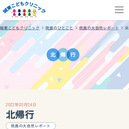
城東こどもクリニック
>
院長のひとこと
>
院長の大自然レポート
>
北
北
帰
行
2022年03月24日
北帰行
院長の大自然レポート