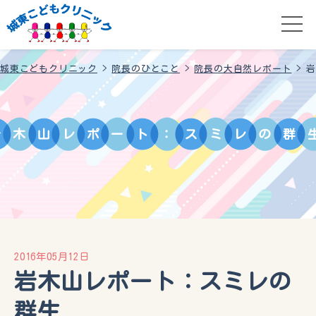
城東こどもクリニック
>
院長のひとこと
>
院長の大自然レポート
>
岩
岩
木
山
レ
ポ
ー
ト
：
ス
ミ
レ
の
群
2016年05月12日
岩木山レポート：スミレの
群生