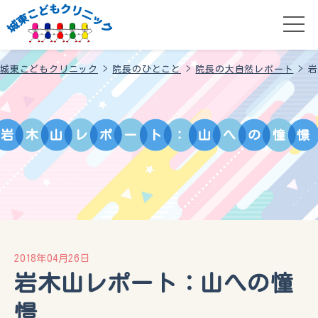
城東こどもクリニック
>
院長のひとこと
>
院長の大自然レポート
>
岩
岩
木
山
レ
ポ
ー
ト
：
山
へ
の
憧
憬
2018年04月26日
岩木山レポート：山への憧
憬