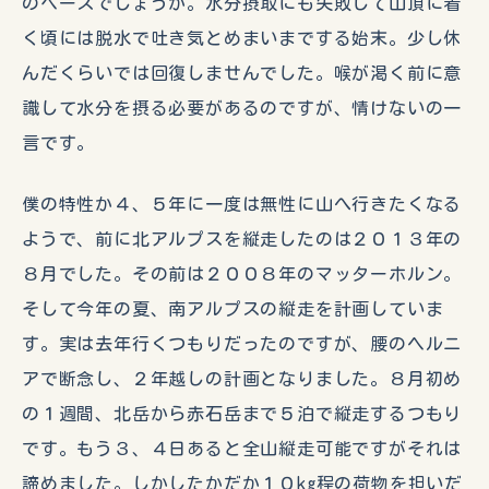
のペースでしょうか。水分摂取にも失敗して山頂に着
く頃には脱水で吐き気とめまいまでする始末。少し休
んだくらいでは回復しませんでした。喉が渇く前に意
識して水分を摂る必要があるのですが、情けないの一
言です。
僕の特性か４、５年に一度は無性に山へ行きたくなる
ようで、前に北アルプスを縦走したのは２０１３年の
８月でした。その前は２００８年のマッターホルン。
そして今年の夏、南アルプスの縦走を計画していま
す。実は去年行くつもりだったのですが、腰のヘルニ
アで断念し、２年越しの計画となりました。８月初め
の１週間、北岳から赤石岳まで５泊で縦走するつもり
です。もう３、４日あると全山縦走可能ですがそれは
諦めました。しかしたかだか１０kg程の荷物を担いだ