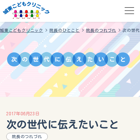
城東こどもクリニック
>
院長のひとこと
>
院長のつれづれ
>
次の世代
次
の
世
代
に
伝
え
た
い
こ
と
2017年06月23日
次の世代に伝えたいこと
院長のつれづれ