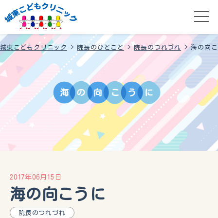
城東こどもクリニック
>
院長のひとこと
>
院長のつれづれ
>
海の向こ
海
の
向
こ
う
に
2017年06月15日
海の向こうに
院長のつれづれ