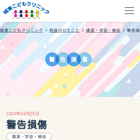
城東こどもクリニック
>
院長のひとこと
>
講演・学会・検診
>
警告損
警
告
損
傷
2024年04月25日
警告損傷
講演・学会・検診