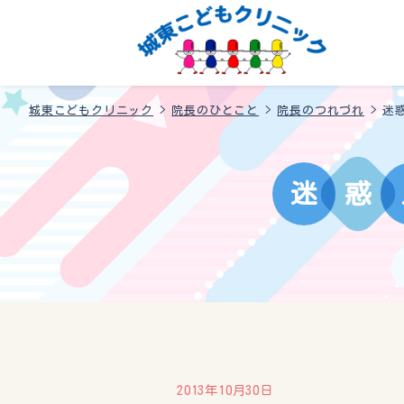
城東こどもクリニック
>
院長のひとこと
>
院長のつれづれ
>
迷
迷
惑
2013年10月30日