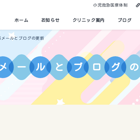
小児救急医療体制
ホーム
お知らせ
クリニック案内
ブログ
惑メールとブログの更新
メ
ー
ル
と
ブ
ロ
グ
の