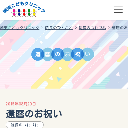
城東こどもクリニック
>
院長のひとこと
>
院長のつれづれ
>
還暦のお
還
暦
の
お
祝
い
2015年08月29日
還暦のお祝い
院長のつれづれ